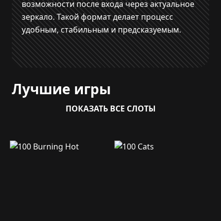
возможности после входа через актуальное
зеркало. Такой формат делает процесс
удобным, стабильным и предсказуемым.
Лучшие игры
ПОКАЗАТЬ ВСЕ СЛОТЫ