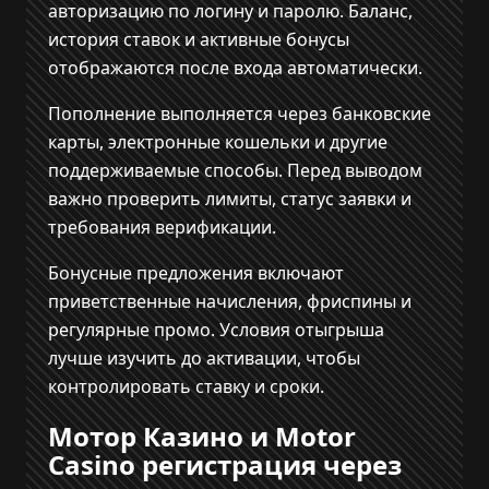
авторизацию по логину и паролю. Баланс,
история ставок и активные бонусы
отображаются после входа автоматически.
Пополнение выполняется через банковские
карты, электронные кошельки и другие
поддерживаемые способы. Перед выводом
важно проверить лимиты, статус заявки и
требования верификации.
Бонусные предложения включают
приветственные начисления, фриспины и
регулярные промо. Условия отыгрыша
лучше изучить до активации, чтобы
контролировать ставку и сроки.
Мотор Казино и Motor
Casino регистрация через