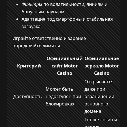
Фильтры
по волатильности, линиям и
бонусным раундам.
Адаптация под смартфоны и стабильная
загрузка.
Играйте ответственно и заранее
определяйте лимиты.
Официальный
Официальное
Критерий
сайт Motor
зеркало Motor
Casino
Casino
Открывается
Может быть
даже при
Доступность
недоступен при
ограничении
блокировках
основного
домена
Тот же логин и