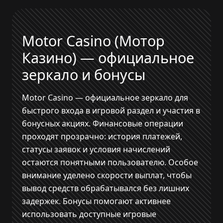
Motor Casino (Мотор
Казино) — официальное
зеркало и бонусы
Motor Casino — официальное зеркало для
быстрого входа в игровой раздел и участия в
бонусных акциях. Финансовые операции
проходят прозрачно: история платежей,
статусы заявок и условия начислений
остаются понятными пользователю. Особое
внимание уделено скорости выплат, чтобы
вывод средств обрабатывался без лишних
задержек. Бонусы помогают активнее
использовать доступные игровые