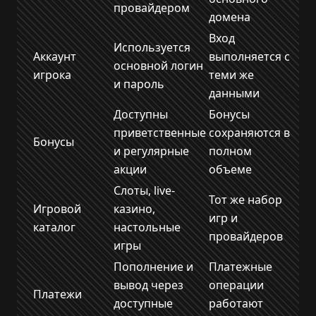
провайдером
домена
Вход
Используется
Аккаунт
выполняется с
основной логин
игрока
теми же
и пароль
данными
Доступны
Бонусы
приветственные
сохраняются в
Бонусы
и регулярные
полном
акции
объеме
Слоты, live-
Тот же набор
Игровой
казино,
игр и
каталог
настольные
провайдеров
игры
Пополнение и
Платежные
вывод через
операции
Платежи
доступные
работают