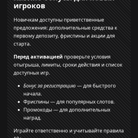
игроков
Новичкам доступны приветственные
предложения: дополнительные средства к
первому депозиту, фриспины и акции для
старта.
Перед активацией
проверьте условия
отыгрыша, лимиты, сроки действия и список
доступных игр.
Бонус за регистрацию
— для быстрого
начала.
Фриспины — для популярных слотов.
Промокоды — для дополнительных
наград.
Играйте ответственно и учитывайте правила