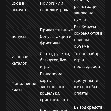
пароль,
Вход в
По логину и
регистрация
аккаунт
паролю игрока
заново не
нужна
Все бонусы
Приветственные
сохраняются в
Бонусы
бонусы, акции и
полном
фриспины
объеме
Слоты, рулетка,
Тот же набор
Игровой
блэкджек, live-
игр и
каталог
игры
провайдеров
Банковские
карты,
Доступны те
Пополнение
электронные
же способы
счета
кошельки,
оплаты
криптовалюта
Вывод средств
Через личный